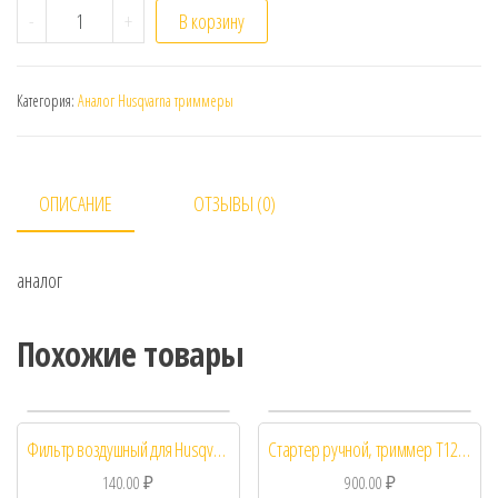
Количество Ручка газа для бензокосы Husqvarna 128 
-
+
В корзину
Категория:
Аналог Husqvarna триммеры
ОПИСАНИЕ
ОТЗЫВЫ (0)
аналог
Похожие товары
Фильтр воздушный для Husqvarna 125 R / 128 R
Стартер ручной, триммер T128R
140.00
₽
900.00
₽