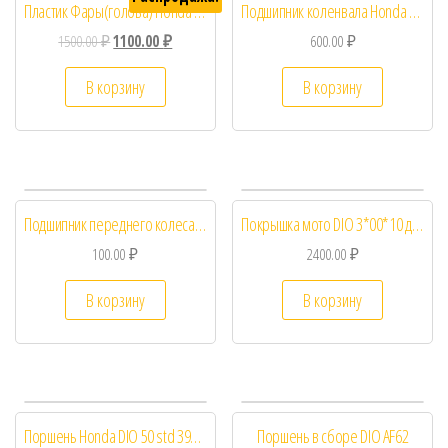
Пластик Фары(голова) Honda DIO AF34/35 ZX
Подшипник коленвала Honda DIO (20*52*12)
1500.00
₽
1100.00
₽
600.00
₽
В корзину
В корзину
Подшипник переднего колеса DIO
Покрышка мото DIO 3*00*10 для Дачи Леса Рыбалки
100.00
₽
2400.00
₽
В корзину
В корзину
Поршень Honda DIO 50 std 39мм
Поршень в сборе DIO AF62