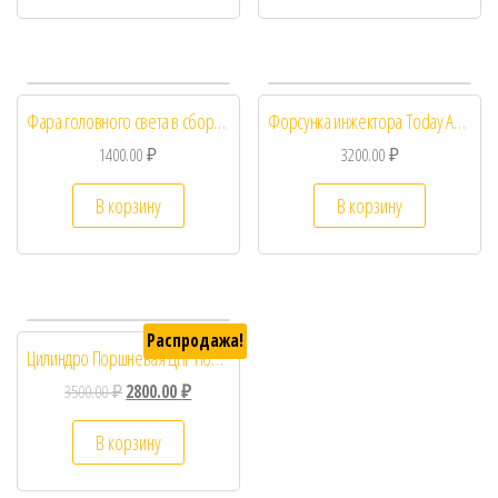
Фара головного света в сборе Honda Dio 27/28
Форсунка инжектора Today AF67, DIO AF68 KeiHiN
1400.00
₽
3200.00
₽
В корзину
В корзину
Распродажа!
Цилиндро Поршневая ЦПГ Honda DIO ZX 34/35 40мм тефлон
3500.00
₽
2800.00
₽
В корзину