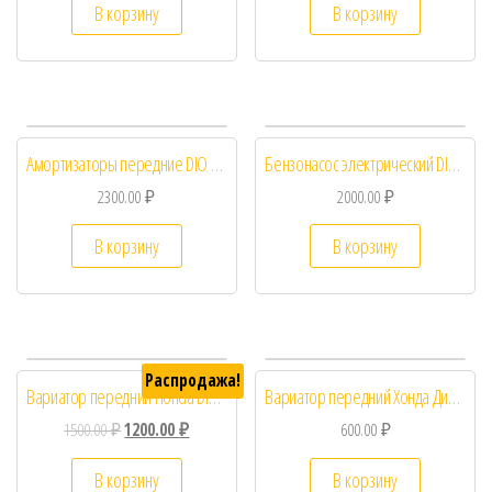
В корзину
В корзину
Амортизаторы передние DIO ZX 34 35
Бензонасос электрический DIO AF68, Today AF67
2300.00
₽
2000.00
₽
В корзину
В корзину
Распродажа!
Вариатор передний Honda DIO 54/56 LEAD af48
Вариатор передний Хонда Дио Honda DIO AF24 AF27 AF34 139QMB
1500.00
₽
1200.00
₽
600.00
₽
В корзину
В корзину