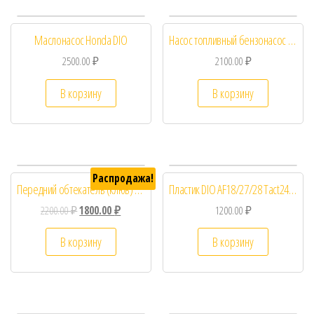
Маслонасос Honda DIO
Насос топливный бензонасос DIO AF56 AF57 Scoopy AF55
2500.00
₽
2100.00
₽
В корзину
В корзину
Распродажа!
Передний обтекатель (клюв) для Honda Dio AF-27
Пластик DIO AF18/27/28 Tact24/30 обдува цилиндра
2200.00
₽
1800.00
₽
1200.00
₽
В корзину
В корзину