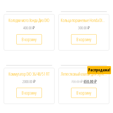
Колодки мото Хонда Дио DIO
Кольца поршневые Honda DIO 50 39мм STD
400.00
₽
300.00
₽
В корзину
В корзину
Распродажа!
Коммутатор DIO 36/48/51 FIT
Лепестковый клапан для скутера Honda Dio AF-34, AF35
2000.00
₽
700.00
₽
650.00
₽
В корзину
В корзину