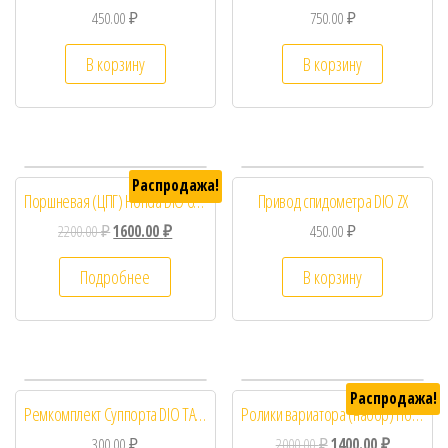
450.00
₽
750.00
₽
В корзину
В корзину
Распродажа!
Поршневая (ЦПГ) Honda DIO 65 (Ø43, p-12)
Привод спидометра DIO ZX
2200.00
₽
1600.00
₽
450.00
₽
Подробнее
В корзину
Распродажа!
Ремкомплект Суппорта DIO TACT
Ролики вариатора (набор) Honda DIO , GY6 50 16-13 4/5/6/7/8/9g
300.00
₽
2000.00
₽
1400.00
₽