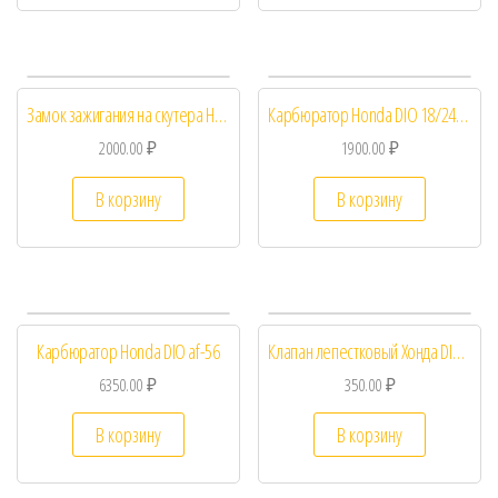
Замок зажигания на скутера Honda DIO AF-56, AF-57, AF-62 AF-34 ZX, LEAD AF-48, с магнитом
Карбюратор Honda DIO 18/24/27/28/Tact
2000.00
₽
1900.00
₽
В корзину
В корзину
Карбюратор Honda DIO af-56
Клапан лепестковый Хонда DIO 18 27
6350.00
₽
350.00
₽
В корзину
В корзину