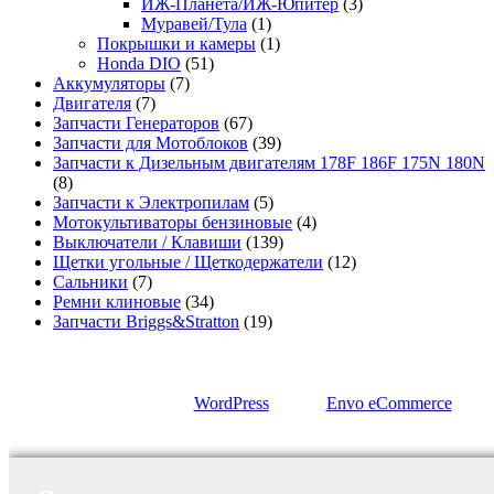
ИЖ-Планета/ИЖ-Юпитер
(3)
Муравей/Тула
(1)
Покрышки и камеры
(1)
Honda DIO
(51)
Аккумуляторы
(7)
Двигателя
(7)
Запчасти Генераторов
(67)
Запчасти для Мотоблоков
(39)
Запчасти к Дизельным двигателям 178F 186F 175N 180N
(8)
Запчасти к Электропилам
(5)
Мотокультиваторы бензиновые
(4)
Выключатели / Клавиши
(139)
Щетки угольные / Щеткодержатели
(12)
Сальники
(7)
Ремни клиновые
(34)
Запчасти Briggs&Stratton
(19)
Сайт работает на
WordPress
|
Тема:
Envo eCommerce