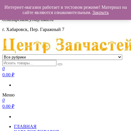
Интернет-магазин работает в тестовом режиме! Материал на
+7(962)503-00-25
сайте являются ознакомительным.
Закрыть
centrzapchastey.ru@mail.ru
г. Хабаровск, Пер. Гаражный 7
Центр Запчастей Хабаровск
Запчасти для авто,
мото,бензопил,велосипедов,снегоходов,бензопил и т.д.
0
Хабаровск
0.00
₽
Меню
0
0.00
₽
ГЛАВНАЯ