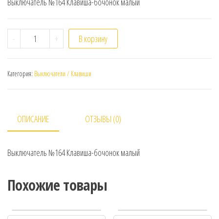
Выключатель №164 Клавиша-бочонок малый
Количество Выключатель №164 Клавиша-бочонок м
-
+
В корзину
Категория:
Выключатели / Клавиши
ОПИСАНИЕ
ОТЗЫВЫ (0)
Выключатель №164 Клавиша-бочонок малый
Похожие товары