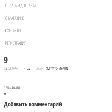
ОПЛАТА И ДОСТАВКА
О МАГАЗИНЕ
КОНТАКТЫ
РЕГИСТРАЦИЯ
9
24.04.2020
Автор:
DMITRY SHMYGUN
0
Навигация по записям
Предыдущая запись
ПРЕДЫДУЩИЙ
9
Добавить комментарий