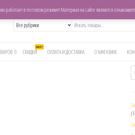
centrzapchastey.ru@mail.ru
ин работает в тестовом режиме! Материал на сайте являются ознакомит
,снегоходов,бензопил
HOT!
ОВАРОВ
СКИДКИ
ОПЛАТА И ДОСТАВКА
О МАГАЗИНЕ
КОН
И
За
(1
За