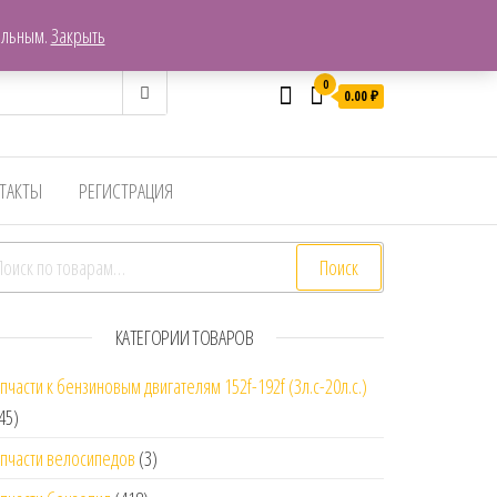
г. Хабаровск, Пер. Гаражный 7
ельным.
Закрыть
0
0.00
₽
ТАКТЫ
РЕГИСТРАЦИЯ
скать:
Поиск
КАТЕГОРИИ ТОВАРОВ
пчасти к бензиновым двигателям 152f-192f (3л.с-20л.с.)
45)
пчасти велосипедов
(3)