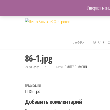
+7(962)503-00-25
Интернет-магаз
Центр
Запчасти для авто,
мото,бензопил,велосипедов
Запчастей
и т.д. Хабаровск
Хабаровск
ГЛАВНАЯ
КАТАЛОГ Т
86-1.jpg
24.04.2020
Автор:
DMITRY SHMYGUN
0
Навигация по записям
Предыдущая запись
ПРЕДЫДУЩИЙ
86-1.jpg
Добавить комментарий