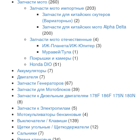
Запчасти мото
(260)
Запчасти мото импортные
(203)
Запчасти для китайских скутеров
(Вариаторных)
(2)
Запчасти для китайских мото Alpha Delta
(200)
Запчасти мото отечественные
(4)
ИЖ-Планета/ИЖ-Юпитер
(3)
Муравей/Тула
(1)
Покрышки и камеры
(1)
Honda DIO
(51)
Аккумуляторы
(7)
Двигателя
(7)
Запчасти Генераторов
(67)
Запчасти для Мотоблоков
(39)
Запчасти к Дизельным двигателям 178F 186F 175N 180N
(8)
Запчасти к Электропилам
(5)
Мотокультиваторы бензиновые
(4)
Выключатели / Клавиши
(139)
Щетки угольные / Щеткодержатели
(12)
Сальники
(7)
Ремни клиновые
(34)