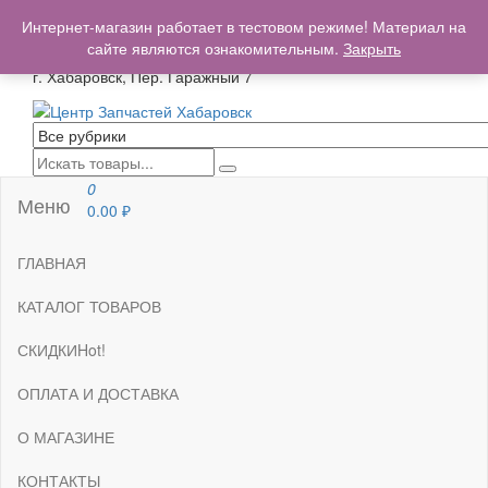
+7(962)503-00-25
Интернет-магазин работает в тестовом режиме! Материал на
centrzapchastey.ru@mail.ru
сайте являются ознакомительным.
Закрыть
г. Хабаровск, Пер. Гаражный 7
Центр Запчастей Хабаровск
Запчасти для авто,
мото,бензопил,велосипедов,снегоходов,бензопил и т.д.
Хабаровск
0
Меню
0.00
₽
ГЛАВНАЯ
КАТАЛОГ ТОВАРОВ
СКИДКИ
Hot!
ОПЛАТА И ДОСТАВКА
О МАГАЗИНЕ
КОНТАКТЫ