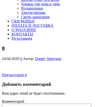
Товары для дома и дачи
Подшипники
Аккумуляторы
Свечи зажигания
СКИДКИ
Hot!
ОПЛАТА И ДОСТАВКА
О МАГАЗИНЕ
КОНТАКТЫ
Регистрация
8
24.04.2020
0
Автор:
Dmitry Shmygun
Навигация
Предыдущая
Предыдущий
8
запись
по
Добавить комментарий
записям
Ваш адрес email не будет опубликован.
Комментарий