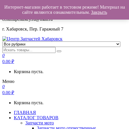
Интернет-магазин работает в тестовом режиме! Материал на
+7(962)503-00-25
сайте являются ознакомительным.
Закрыть
centrzapchastey.ru@mail.ru
г. Хабаровск, Пер. Гаражный 7
Центр Запчастей Хабаровск
Запчасти для авто,
мото,бензопил,велосипедов,снегоходов,бензопил и т.д.
0
Хабаровск
0.00
₽
Корзина пуста.
Меню
0
0.00
₽
Корзина пуста.
ГЛАВНАЯ
КАТАЛОГ ТОВАРОВ
Запчасти мото
Запчасти мото отечественные