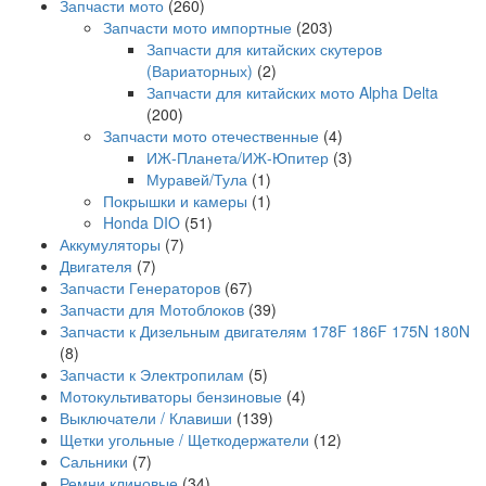
Запчасти мото
(260)
Запчасти мото импортные
(203)
Запчасти для китайских скутеров
(Вариаторных)
(2)
Запчасти для китайских мото Alpha Delta
(200)
Запчасти мото отечественные
(4)
ИЖ-Планета/ИЖ-Юпитер
(3)
Муравей/Тула
(1)
Покрышки и камеры
(1)
Honda DIO
(51)
Аккумуляторы
(7)
Двигателя
(7)
Запчасти Генераторов
(67)
Запчасти для Мотоблоков
(39)
Запчасти к Дизельным двигателям 178F 186F 175N 180N
(8)
Запчасти к Электропилам
(5)
Мотокультиваторы бензиновые
(4)
Выключатели / Клавиши
(139)
Щетки угольные / Щеткодержатели
(12)
Сальники
(7)
Ремни клиновые
(34)