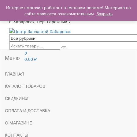
+7(962)503-00-25
Интернет-магазин работает в тестовом режиме! Материал на
centrzapchastey.ru@mail.ru
сайте являются ознакомительным.
Закрыть
г. Хабаровск, Пер. Гаражный 7
Центр Запчастей Хабаровск
Запчасти для авто,
мото,бензопил,велосипедов,снегоходов,бензопил и т.д.
Хабаровск
0
Меню
0.00
₽
ГЛАВНАЯ
КАТАЛОГ ТОВАРОВ
СКИДКИ
Hot!
ОПЛАТА И ДОСТАВКА
О МАГАЗИНЕ
КОНТАКТЫ