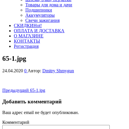
Товары для дома и дачи
Подшипники
Аккумуляторы
Свечи зажигания
СКИДКИ
Hot!
ОПЛАТА И ДОСТАВКА
О МАГАЗИНЕ
КОНТАКТЫ
Регистрация
65-1.jpg
24.04.2020
0
Автор:
Dmitry Shmygun
Навигация
Предыдущая
Предыдущий
65-1.jpg
запись
по
Добавить комментарий
записям
Ваш адрес email не будет опубликован.
Комментарий