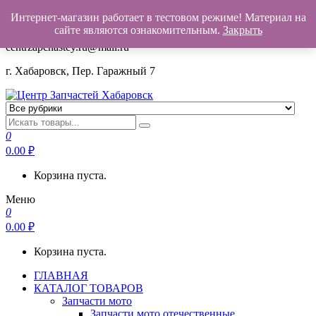
Интернет-магазин работает в тестовом режиме! Материал на
+7(962)503-00-25
сайте являются ознакомительным.
Закрыть
centrzapchastey.ru@mail.ru
г. Хабаровск, Пер. Гаражный 7
Центр Запчастей Хабаровск
Запчасти для авто,
мото,бензопил,велосипедов,снегоходов,бензопил и т.д.
0
Хабаровск
0.00
₽
Корзина пуста.
Меню
0
0.00
₽
Корзина пуста.
ГЛАВНАЯ
КАТАЛОГ ТОВАРОВ
Запчасти мото
Запчасти мото отечественные