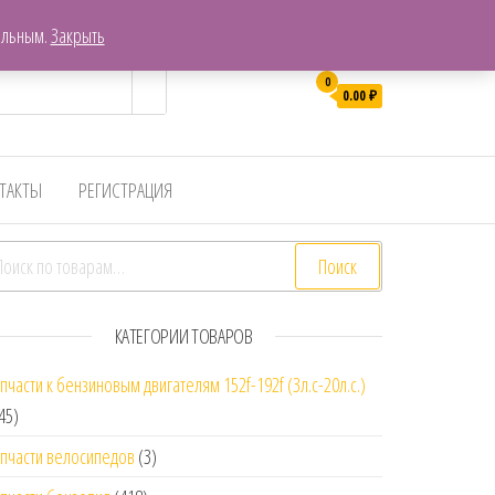
г. Хабаровск, Пер. Гаражный 7
ельным.
Закрыть
0
0.00
₽
ТАКТЫ
РЕГИСТРАЦИЯ
скать:
Поиск
КАТЕГОРИИ ТОВАРОВ
пчасти к бензиновым двигателям 152f-192f (3л.с-20л.с.)
45)
пчасти велосипедов
(3)