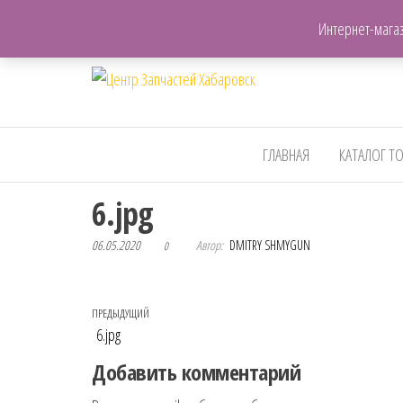
+7(962)503-00-25
Интернет-магаз
Центр
Запчасти для авто,
мото,бензопил,велосипедов
Запчастей
и т.д. Хабаровск
Хабаровск
ГЛАВНАЯ
КАТАЛОГ Т
6.jpg
06.05.2020
Автор:
DMITRY SHMYGUN
0
Навигация по записям
Предыдущая запись
ПРЕДЫДУЩИЙ
6.jpg
Добавить комментарий