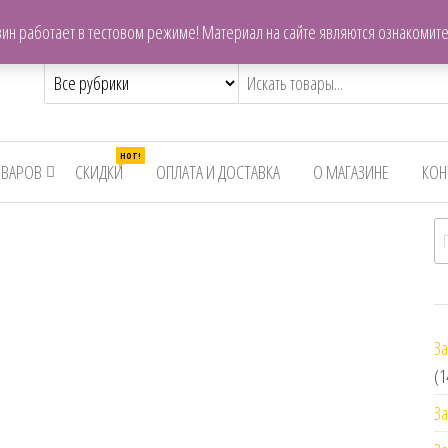
centrzapchastey.ru@mail.ru
ин работает в тестовом режиме! Материал на сайте являются ознакомит
,снегоходов,бензопил
HOT!
ОВАРОВ
СКИДКИ
ОПЛАТА И ДОСТАВКА
О МАГАЗИНЕ
КОН
И
За
(1
За