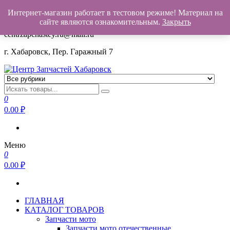
Интернет-магазин работает в тестовом режиме! Материал на
+7(962)503-00-25
сайте являются ознакомительным.
Закрыть
centrzapchastey.ru@mail.ru
г. Хабаровск, Пер. Гаражный 7
Центр Запчастей Хабаровск
Запчасти для авто,
мото,бензопил,велосипедов,снегоходов,бензопил и т.д.
0
Хабаровск
0.00
₽
Меню
0
0.00
₽
ГЛАВНАЯ
КАТАЛОГ ТОВАРОВ
Запчасти мото
Запчасти мото отечественные