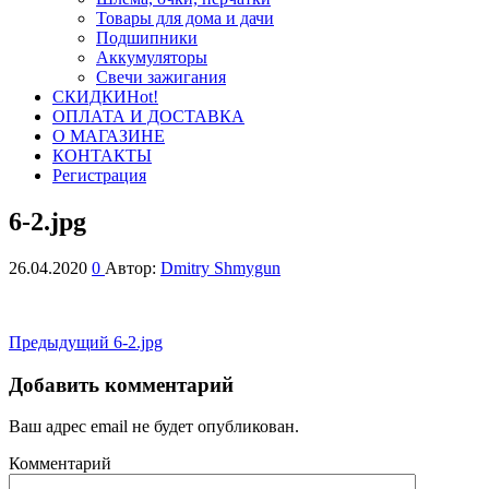
Товары для дома и дачи
Подшипники
Аккумуляторы
Свечи зажигания
СКИДКИ
Hot!
ОПЛАТА И ДОСТАВКА
О МАГАЗИНЕ
КОНТАКТЫ
Регистрация
6-2.jpg
26.04.2020
0
Автор:
Dmitry Shmygun
Навигация
Предыдущая
Предыдущий
6-2.jpg
запись
по
Добавить комментарий
записям
Ваш адрес email не будет опубликован.
Комментарий