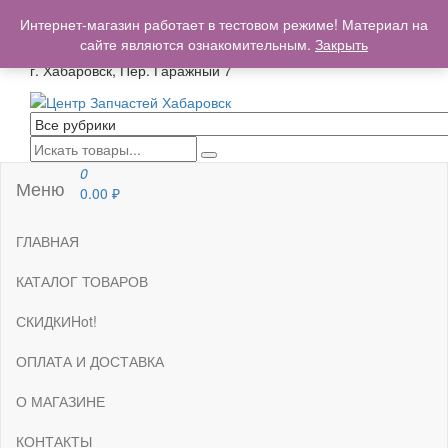
+7(962)503-00-25
Интернет-магазин работает в тестовом режиме! Материал на
centrzapchastey.ru@mail.ru
сайте являются ознакомительным.
Закрыть
г. Хабаровск, Пер. Гаражный 7
Центр Запчастей Хабаровск
Запчасти для авто,
мото,бензопил,велосипедов,снегоходов,бензопил и т.д.
Хабаровск
0
Меню
0.00
₽
ГЛАВНАЯ
КАТАЛОГ ТОВАРОВ
СКИДКИ
Hot!
ОПЛАТА И ДОСТАВКА
О МАГАЗИНЕ
КОНТАКТЫ