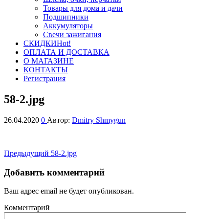
Товары для дома и дачи
Подшипники
Аккумуляторы
Свечи зажигания
СКИДКИ
Hot!
ОПЛАТА И ДОСТАВКА
О МАГАЗИНЕ
КОНТАКТЫ
Регистрация
58-2.jpg
26.04.2020
0
Автор:
Dmitry Shmygun
Навигация
Предыдущая
Предыдущий
58-2.jpg
запись
по
Добавить комментарий
записям
Ваш адрес email не будет опубликован.
Комментарий