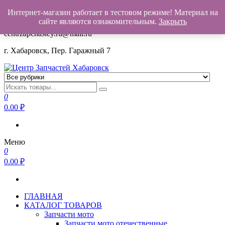
Интернет-магазин работает в тестовом режиме! Материал на
+7(962)503-00-25
сайте являются ознакомительным.
Закрыть
centrzapchastey.ru@mail.ru
г. Хабаровск, Пер. Гаражный 7
Центр Запчастей Хабаровск
Запчасти для авто,
мото,бензопил,велосипедов,снегоходов,бензопил и т.д.
0
Хабаровск
0.00
₽
Меню
0
0.00
₽
ГЛАВНАЯ
КАТАЛОГ ТОВАРОВ
Запчасти мото
Запчасти мото отечественные