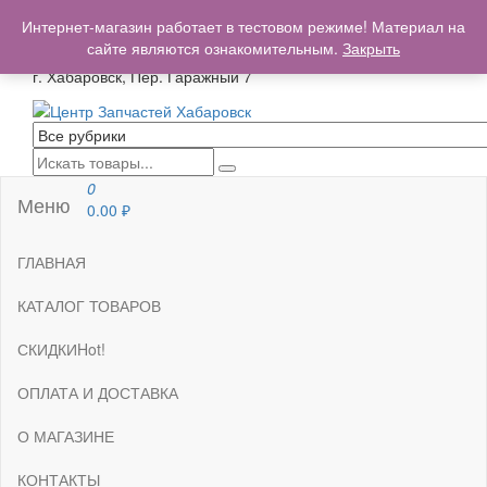
+7(962)503-00-25
Интернет-магазин работает в тестовом режиме! Материал на
centrzapchastey.ru@mail.ru
сайте являются ознакомительным.
Закрыть
г. Хабаровск, Пер. Гаражный 7
Центр Запчастей Хабаровск
Запчасти для авто,
мото,бензопил,велосипедов,снегоходов,бензопил и т.д.
Хабаровск
0
Меню
0.00
₽
ГЛАВНАЯ
КАТАЛОГ ТОВАРОВ
СКИДКИ
Hot!
ОПЛАТА И ДОСТАВКА
О МАГАЗИНЕ
КОНТАКТЫ