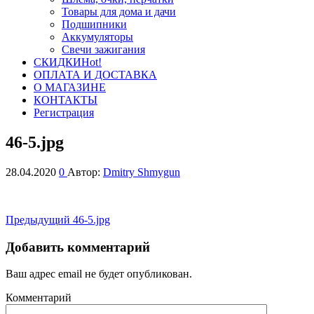
Товары для дома и дачи
Подшипники
Аккумуляторы
Свечи зажигания
СКИДКИ
Hot!
ОПЛАТА И ДОСТАВКА
О МАГАЗИНЕ
КОНТАКТЫ
Регистрация
46-5.jpg
28.04.2020
0
Автор:
Dmitry Shmygun
Навигация
Предыдущая
Предыдущий
46-5.jpg
запись
по
Добавить комментарий
записям
Ваш адрес email не будет опубликован.
Комментарий