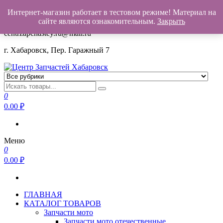
Интернет-магазин работает в тестовом режиме! Материал на
+7(962)503-00-25
сайте являются ознакомительным.
Закрыть
centrzapchastey.ru@mail.ru
г. Хабаровск, Пер. Гаражный 7
Центр Запчастей Хабаровск
Запчасти для авто,
мото,бензопил,велосипедов,снегоходов,бензопил и т.д.
0
Хабаровск
0.00
₽
Меню
0
0.00
₽
ГЛАВНАЯ
КАТАЛОГ ТОВАРОВ
Запчасти мото
Запчасти мото отечественные