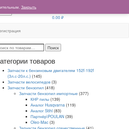
 Хабаровск, Пер. Гаражный 7
мительным.
Закрыть
0
0.00
₽
егистрация
скать:
Поиск
атегории товаров
Запчасти к бензиновым двигателям 152f-192f
(3л.с-20л.с.)
(145)
Запчасти велосипедов
(3)
Запчасти бензопил
(418)
Запчасти бензопил импортные
(377)
КНР пилы
(139)
Аналог Husqvarna
(119)
Аналог Stihl
(83)
Партнёр\POULAN
(39)
Oleo-Mac
(3)
Запчасти бензопил отечественные
(41)