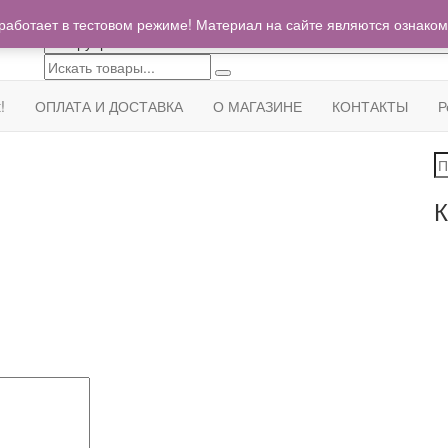
centrzapchastey.ru@mail.ru
г.
работает в тестовом режиме! Материал на сайте являются ознако
т.д.
!
ОПЛАТА И ДОСТАВКА
О МАГАЗИНЕ
КОНТАКТЫ
Р
И
К