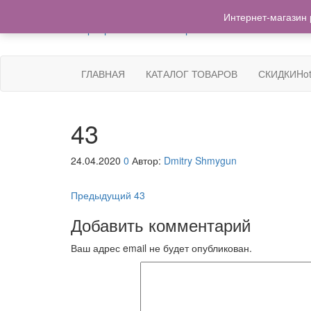
+7(962)503-00-25
Интернет-магазин 
Центр Запчастей Хабаровск
Запчасти для авто,
мото,бензопил,велосипедов,снегоходов,бензопил и 
Хабаровск
ГЛАВНАЯ
КАТАЛОГ ТОВАРОВ
СКИДКИ
Hot
43
24.04.2020
0
Автор:
Dmitry Shmygun
Навигация
Предыдущая
Предыдущий
43
запись
по
Добавить комментарий
записям
Ваш адрес email не будет опубликован.