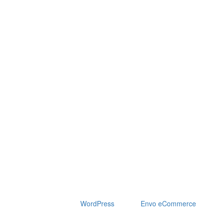
Сайт работает на
WordPress
|
Тема:
Envo eCommerce