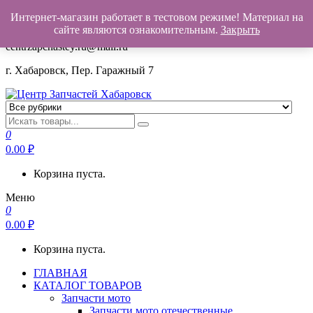
Интернет-магазин работает в тестовом режиме! Материал на
+7(962)503-00-25
сайте являются ознакомительным.
Закрыть
centrzapchastey.ru@mail.ru
г. Хабаровск, Пер. Гаражный 7
Центр Запчастей Хабаровск
Запчасти для авто,
мото,бензопил,велосипедов,снегоходов,бензопил и т.д.
0
Хабаровск
0.00
₽
Корзина пуста.
Меню
0
0.00
₽
Корзина пуста.
ГЛАВНАЯ
КАТАЛОГ ТОВАРОВ
Запчасти мото
Запчасти мото отечественные