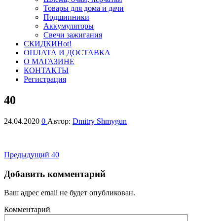
Товары для дома и дачи
Подшипники
Аккумуляторы
Свечи зажигания
СКИДКИ
Hot!
ОПЛАТА И ДОСТАВКА
О МАГАЗИНЕ
КОНТАКТЫ
Регистрация
40
24.04.2020
0
Автор:
Dmitry Shmygun
Навигация
Предыдущая
Предыдущий
40
запись
по
Добавить комментарий
записям
Ваш адрес email не будет опубликован.
Комментарий