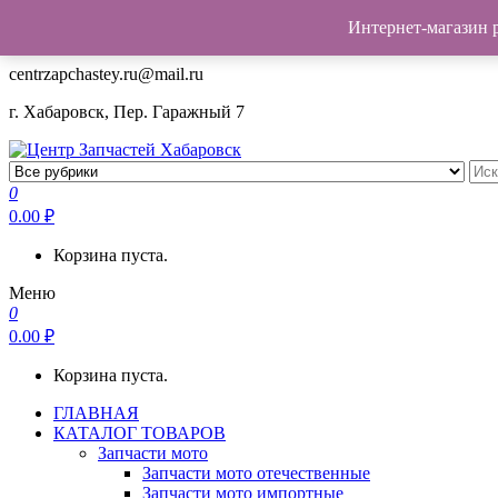
Интернет-магазин 
+7(962)503-00-25
centrzapchastey.ru@mail.ru
г. Хабаровск, Пер. Гаражный 7
Центр Запчастей Хабаровск
Запчасти для авто, мото,бензопил,велосипедов,снегоходов,бенз
0
0.00
₽
Корзина пуста.
Меню
0
0.00
₽
Корзина пуста.
ГЛАВНАЯ
КАТАЛОГ ТОВАРОВ
Запчасти мото
Запчасти мото отечественные
Запчасти мото импортные