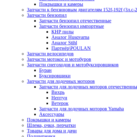
Покрышки и камеры
Запчасти к бензиновым двигателям 152f-192f (3л.с-2
Запчасти бензопил
Запчасти бензопил отечественные
Запчасти бензопил импортные
КНР пилы
Аналог Husqvarna
Аналог Stihl
Партнёр\POULAN
Запчасти велосипедов
Запчасти мотокос и мотобуров
Запчасти снегоходов и мотобуксировщиков
Буран
Буксировщики
Запчасти для лодочных моторов
Запчасти для лодочных моторов отечественн
Вихрь
Нептун
Ветерок
Запчасти для лодочных моторов Yamaha
Аксессуары
Покрышки и камеры
Шлема, очки, перчатки
Товары для дома и дачи
Подшипники