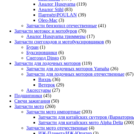
Аналог Husqvarna
(119)
Аналог Stihl
(83)
Партнёр\POULAN
(39)
Oleo-Mac
(3)
Запчасти бензопил отечественные
(41)
Запчасти мотокос и мотобуров
(70)
Аналог Husqvarna триммеры
(17)
Запчасти снегоходов и мотобуксировщиков
(9)
Буран
(1)
Буксировщики
(6)
Снегоход Dingo
(3)
Запчасти для лодочных моторов
(119)
Запчасти для лодочных моторов Yamaha
(26)
Запчасти для лодочных моторов отечественные
(67)
Вихрь
(36)
Ветерок
(29)
Аксессуары
(27)
Подшипники
(45)
Свечи зажигания
(50)
Запчасти мото
(260)
Запчасти мото импортные
(203)
Запчасти для китайских скутеров (Вариаторн
Запчасти для китайских мото Alpha Delta
(200
Запчасти мото отечественные
(4)
ИЖ-Планета/ИЖ-Юпитер
(3)