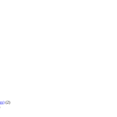
ых)
(2)
)