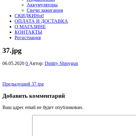
Аккумуляторы
Свечи зажигания
СКИДКИ
Hot!
ОПЛАТА И ДОСТАВКА
О МАГАЗИНЕ
КОНТАКТЫ
Регистрация
37.jpg
06.05.2020
0
Автор:
Dmitry Shmygun
Навигация
Предыдущая
Предыдущий
37.jpg
запись
по
Добавить комментарий
записям
Ваш адрес email не будет опубликован.