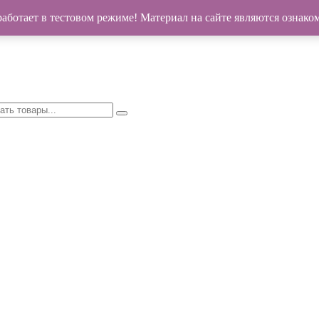
работает в тестовом режиме! Материал на сайте являются ознак
опил и т.д. Хабаровск