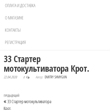
ОПЛАТА И ДОСТАВКА
О МАГАЗИНЕ
КОНТАКТЫ
РЕГИСТРАЦИЯ
33 Стартер
мотокультиватора Крот.
22.04.2020
Автор:
DMITRY SHMYGUN
0
Навигация по записям
Предыдущая запись
ПРЕДЫДУЩИЙ
33 Стартер мотокультиватора
Крот.