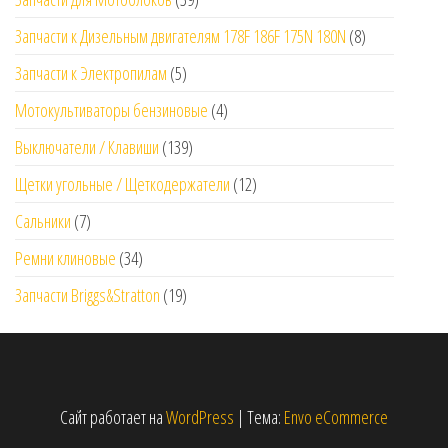
Запчасти к Дизельным двигателям 178F 186F 175N 180N
(8)
Запчасти к Электропилам
(5)
Мотокультиваторы бензиновые
(4)
Выключатели / Клавиши
(139)
Щетки угольные / Щеткодержатели
(12)
Сальники
(7)
Ремни клиновые
(34)
Запчасти Briggs&Stratton
(19)
Сайт работает на
WordPress
|
Тема:
Envo eCommerce