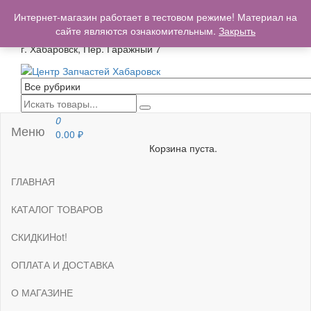
+7(962)503-00-25
Интернет-магазин работает в тестовом режиме! Материал на
centrzapchastey.ru@mail.ru
сайте являются ознакомительным.
Закрыть
г. Хабаровск, Пер. Гаражный 7
Центр Запчастей Хабаровск
Запчасти для авто,
мото,бензопил,велосипедов,снегоходов,бензопил и т.д.
Хабаровск
0
Меню
0.00
₽
Корзина пуста.
ГЛАВНАЯ
КАТАЛОГ ТОВАРОВ
СКИДКИ
Hot!
ОПЛАТА И ДОСТАВКА
О МАГАЗИНЕ