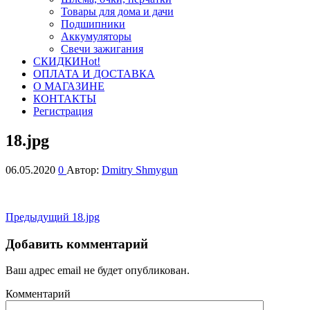
Товары для дома и дачи
Подшипники
Аккумуляторы
Свечи зажигания
СКИДКИ
Hot!
ОПЛАТА И ДОСТАВКА
О МАГАЗИНЕ
КОНТАКТЫ
Регистрация
18.jpg
06.05.2020
0
Автор:
Dmitry Shmygun
Навигация
Предыдущая
Предыдущий
18.jpg
запись
по
Добавить комментарий
записям
Ваш адрес email не будет опубликован.
Комментарий