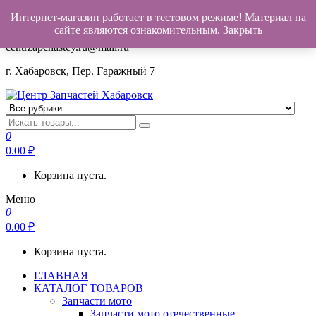
Интернет-магазин работает в тестовом режиме! Материал на
+7(962)503-00-25
сайте являются ознакомительным.
Закрыть
centrzapchastey.ru@mail.ru
г. Хабаровск, Пер. Гаражный 7
Центр Запчастей Хабаровск
Запчасти для авто,
мото,бензопил,велосипедов,снегоходов,бензопил и т.д.
0
Хабаровск
0.00
₽
Корзина пуста.
Меню
0
0.00
₽
Корзина пуста.
ГЛАВНАЯ
КАТАЛОГ ТОВАРОВ
Запчасти мото
Запчасти мото отечественные