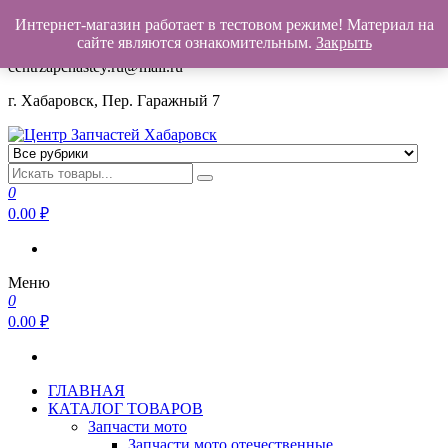
Интернет-магазин работает в тестовом режиме! Материал на
+7(962)503-00-25
сайте являются ознакомительным.
Закрыть
centrzapchastey.ru@mail.ru
г. Хабаровск, Пер. Гаражный 7
Центр Запчастей Хабаровск
Запчасти для авто,
мото,бензопил,велосипедов,снегоходов,бензопил и т.д.
0
Хабаровск
0.00
₽
Меню
0
0.00
₽
ГЛАВНАЯ
КАТАЛОГ ТОВАРОВ
Запчасти мото
Запчасти мото отечественные