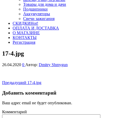
Товары для дома и дачи
Подшипники
Аккумуляторы
Свечи зажигания
СКИДКИ
Hot!
ОПЛАТА И ДОСТАВКА
О МАГАЗИНЕ
КОНТАКТЫ
Регистрация
17-4.jpg
26.04.2020
0
Автор:
Dmitry Shmygun
Навигация
Предыдущая
Предыдущий
17-4.jpg
запись
по
Добавить комментарий
записям
Ваш адрес email не будет опубликован.
Комментарий