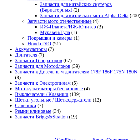
Запчасти для китайских скутеров
(Вариаторных)
(2)
Запчасти для китайских мото Alpha Delta
(200
Запчасти мото отечественные
(4)
ИЖ-Планета/ИЖ-Юпитер
(3)
Муравей/Тула
(1)
Покрышки и камеры
(1)
Honda DIO
(51)
Аккумуляторы
(7)
Двигателя
(7)
Запчасти Генераторов
(67)
Запчасти для Мотоблоков
(39)
Запчасти к Дизельным двигателям 178F 186F 175N 180N
(8)
Запчасти к Электропилам
(5)
Мотокультиваторы бензиновые
(4)
Выключатели / Клавиши
(139)
Щетки угольные / Щеткодержатели
(12)
Сальники
(7)
Ремни клиновые
(34)
Запчасти Briggs&Stratton
(19)
Сайт работает на
WordPress
|
Тема:
Envo eCommerce