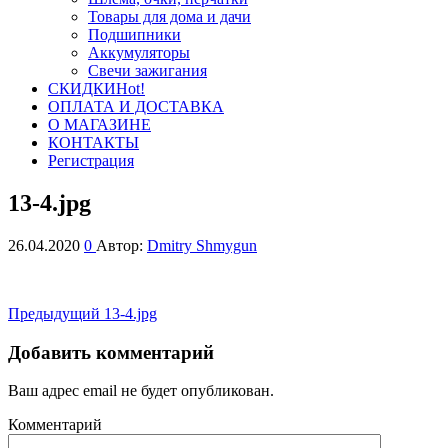
Товары для дома и дачи
Подшипники
Аккумуляторы
Свечи зажигания
СКИДКИ
Hot!
ОПЛАТА И ДОСТАВКА
О МАГАЗИНЕ
КОНТАКТЫ
Регистрация
13-4.jpg
26.04.2020
0
Автор:
Dmitry Shmygun
Навигация
Предыдущая
Предыдущий
13-4.jpg
запись
по
Добавить комментарий
записям
Ваш адрес email не будет опубликован.
Комментарий