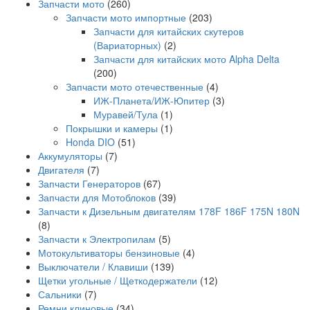
Запчасти мото
(260)
Запчасти мото импортные
(203)
Запчасти для китайских скутеров
(Вариаторных)
(2)
Запчасти для китайских мото Alpha Delta
(200)
Запчасти мото отечественные
(4)
ИЖ-Планета/ИЖ-Юпитер
(3)
Муравей/Тула
(1)
Покрышки и камеры
(1)
Honda DIO
(51)
Аккумуляторы
(7)
Двигателя
(7)
Запчасти Генераторов
(67)
Запчасти для Мотоблоков
(39)
Запчасти к Дизельным двигателям 178F 186F 175N 180N
(8)
Запчасти к Электропилам
(5)
Мотокультиваторы бензиновые
(4)
Выключатели / Клавиши
(139)
Щетки угольные / Щеткодержатели
(12)
Сальники
(7)
Ремни клиновые
(34)