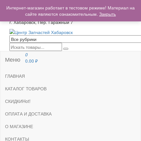
+7(962)503-00-25
Интернет-магазин работает в тестовом режиме! Материал на
centrzapchastey.ru@mail.ru
сайте являются ознакомительным.
Закрыть
г. Хабаровск, Пер. Гаражный 7
Центр Запчастей Хабаровск
Запчасти для авто,
мото,бензопил,велосипедов,снегоходов,бензопил и т.д.
Хабаровск
0
Меню
0.00
₽
ГЛАВНАЯ
КАТАЛОГ ТОВАРОВ
СКИДКИ
Hot!
ОПЛАТА И ДОСТАВКА
О МАГАЗИНЕ
КОНТАКТЫ