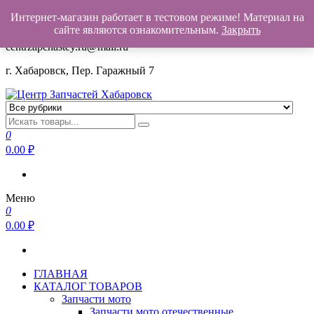
Интернет-магазин работает в тестовом режиме! Материал на
+7(962)503-00-25
сайте являются ознакомительным.
Закрыть
centrzapchastey.ru@mail.ru
г. Хабаровск, Пер. Гаражный 7
Центр Запчастей Хабаровск
Запчасти для авто,
мото,бензопил,велосипедов,снегоходов,бензопил и т.д.
0
Хабаровск
0.00
₽
Меню
0
0.00
₽
ГЛАВНАЯ
КАТАЛОГ ТОВАРОВ
Запчасти мото
Запчасти мото отечественные