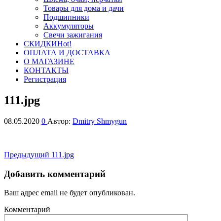
Товары для дома и дачи
Подшипники
Аккумуляторы
Свечи зажигания
СКИДКИ
Hot!
ОПЛАТА И ДОСТАВКА
О МАГАЗИНЕ
КОНТАКТЫ
Регистрация
111.jpg
08.05.2020
0
Автор:
Dmitry Shmygun
Навигация
Предыдущая
Предыдущий
111.jpg
запись
по
Добавить комментарий
записям
Ваш адрес email не будет опубликован.
Комментарий