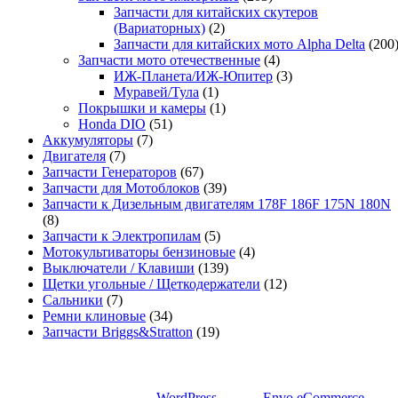
Запчасти для китайских скутеров
(Вариаторных)
(2)
Запчасти для китайских мото Alpha Delta
(200
Запчасти мото отечественные
(4)
ИЖ-Планета/ИЖ-Юпитер
(3)
Муравей/Тула
(1)
Покрышки и камеры
(1)
Honda DIO
(51)
Аккумуляторы
(7)
Двигателя
(7)
Запчасти Генераторов
(67)
Запчасти для Мотоблоков
(39)
Запчасти к Дизельным двигателям 178F 186F 175N 180N
(8)
Запчасти к Электропилам
(5)
Мотокультиваторы бензиновые
(4)
Выключатели / Клавиши
(139)
Щетки угольные / Щеткодержатели
(12)
Сальники
(7)
Ремни клиновые
(34)
Запчасти Briggs&Stratton
(19)
Сайт работает на
WordPress
|
Тема:
Envo eCommerce