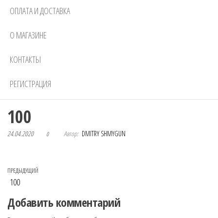
ОПЛАТА И ДОСТАВКА
О МАГАЗИНЕ
КОНТАКТЫ
РЕГИСТРАЦИЯ
100
24.04.2020
Автор:
DMITRY SHMYGUN
0
Навигация по записям
Предыдущая запись
ПРЕДЫДУЩИЙ
100
Добавить комментарий