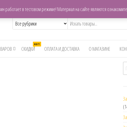
centrzapchastey.ru@mail.ru
ин работает в тестовом режиме! Материал на сайте являются ознакомит
,снегоходов,бензопил
HOT!
ОВАРОВ
СКИДКИ
ОПЛАТА И ДОСТАВКА
О МАГАЗИНЕ
КОН
И
За
(1
За