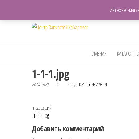
+7(962)503-00-25
Интернет-магаз
Центр
Запчасти для авто,
мото,бензопил,велосипедов
Запчастей
и т.д. Хабаровск
Хабаровск
ГЛАВНАЯ
КАТАЛОГ Т
1-1-1.jpg
24.04.2020
Автор:
DMITRY SHMYGUN
0
Навигация по записям
Предыдущая запись
ПРЕДЫДУЩИЙ
1-1-1.jpg
Добавить комментарий