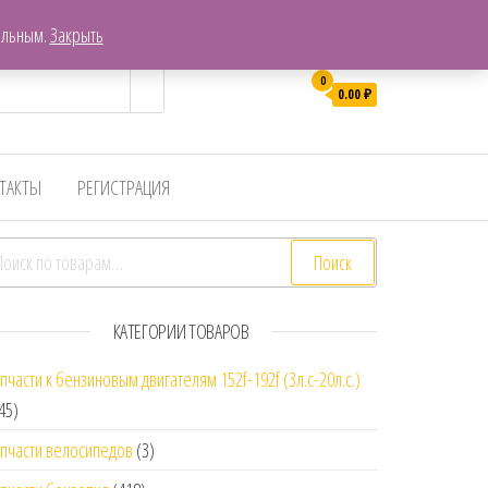
г. Хабаровск, Пер. Гаражный 7
ельным.
Закрыть
0
0.00
₽
ТАКТЫ
РЕГИСТРАЦИЯ
скать:
Поиск
КАТЕГОРИИ ТОВАРОВ
пчасти к бензиновым двигателям 152f-192f (3л.с-20л.с.)
45)
пчасти велосипедов
(3)