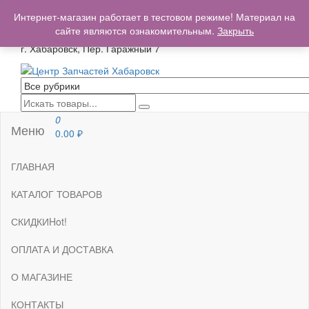
+7(962)503-00-25
Интернет-магазин работает в тестовом режиме! Материал на
centrzapchastey.ru@mail.ru
сайте являются ознакомительным.
Закрыть
г. Хабаровск, Пер. Гаражный 7
Центр Запчастей Хабаровск
Запчасти для авто,
мото,бензопил,велосипедов,снегоходов,бензопил и т.д.
Хабаровск
0
Меню
0.00
₽
ГЛАВНАЯ
КАТАЛОГ ТОВАРОВ
СКИДКИ
Hot!
ОПЛАТА И ДОСТАВКА
О МАГАЗИНЕ
КОНТАКТЫ