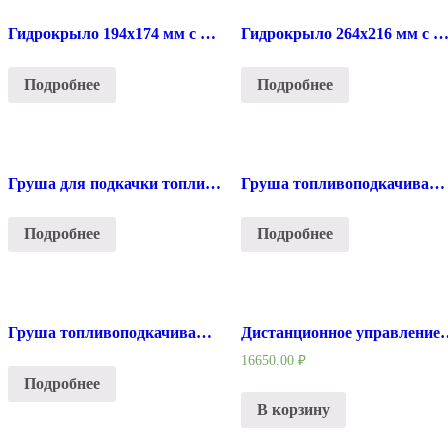
Гидрокрыло 194х174 мм с крепежом, 8-50 л.с.
Гидрокрыло 264х216 мм с крепежом, 8-100 л
Подробнее
Подробнее
Груша для подкачки топлива Вихрь
Груша топливоподкачивающая для лодочных моторов, 5/16″
Подробнее
Подробнее
Груша топливоподкачивающая для лодочных моторов, 8 мм
Дистанционное управление 703 с к
16650.00
₽
Подробнее
В корзину