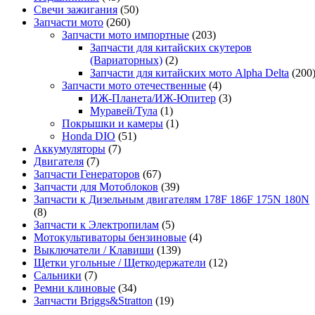
Свечи зажигания
(50)
Запчасти мото
(260)
Запчасти мото импортные
(203)
Запчасти для китайских скутеров
(Вариаторных)
(2)
Запчасти для китайских мото Alpha Delta
(200
Запчасти мото отечественные
(4)
ИЖ-Планета/ИЖ-Юпитер
(3)
Муравей/Тула
(1)
Покрышки и камеры
(1)
Honda DIO
(51)
Аккумуляторы
(7)
Двигателя
(7)
Запчасти Генераторов
(67)
Запчасти для Мотоблоков
(39)
Запчасти к Дизельным двигателям 178F 186F 175N 180N
(8)
Запчасти к Электропилам
(5)
Мотокультиваторы бензиновые
(4)
Выключатели / Клавиши
(139)
Щетки угольные / Щеткодержатели
(12)
Сальники
(7)
Ремни клиновые
(34)
Запчасти Briggs&Stratton
(19)