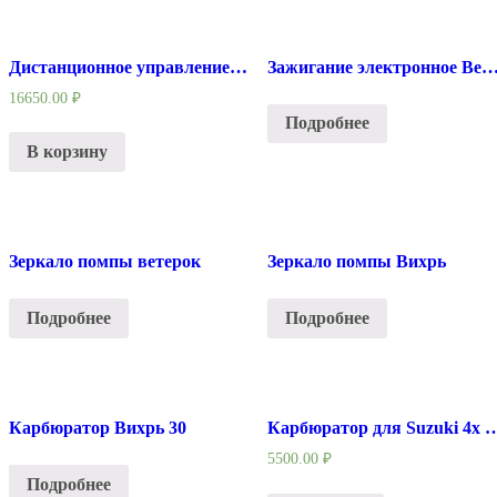
Дистанционное управление 703 с кнопкой гидроподьема Тянет 10pin
Зажигание электронное Вет
16650.00
₽
Подробнее
В корзину
Зеркало помпы ветерок
Зеркало помпы Вихрь
Подробнее
Подробнее
Карбюратор Вихрь 30
Карбюратор для Suzuki 4х так
5500.00
₽
Подробнее