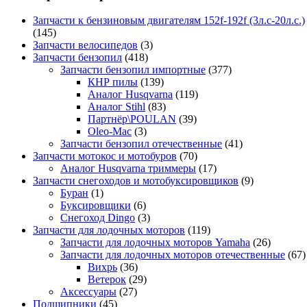
Запчасти к бензиновым двигателям 152f-192f (3л.с-20л.с.)
(145)
Запчасти велосипедов
(3)
Запчасти бензопил
(418)
Запчасти бензопил импортные
(377)
КНР пилы
(139)
Аналог Husqvarna
(119)
Аналог Stihl
(83)
Партнёр\POULAN
(39)
Oleo-Mac
(3)
Запчасти бензопил отечественные
(41)
Запчасти мотокос и мотобуров
(70)
Аналог Husqvarna триммеры
(17)
Запчасти снегоходов и мотобуксировщиков
(9)
Буран
(1)
Буксировщики
(6)
Снегоход Dingo
(3)
Запчасти для лодочных моторов
(119)
Запчасти для лодочных моторов Yamaha
(26)
Запчасти для лодочных моторов отечественные
(67)
Вихрь
(36)
Ветерок
(29)
Аксессуары
(27)
Подшипники
(45)