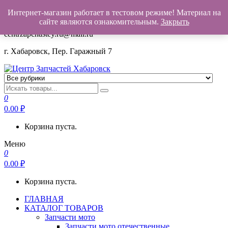
Интернет-магазин работает в тестовом режиме! Материал на
+7(962)503-00-25
сайте являются ознакомительным.
Закрыть
centrzapchastey.ru@mail.ru
г. Хабаровск, Пер. Гаражный 7
Центр Запчастей Хабаровск
Запчасти для авто,
мото,бензопил,велосипедов,снегоходов,бензопил и т.д.
0
Хабаровск
0.00
₽
Корзина пуста.
Меню
0
0.00
₽
Корзина пуста.
ГЛАВНАЯ
КАТАЛОГ ТОВАРОВ
Запчасти мото
Запчасти мото отечественные