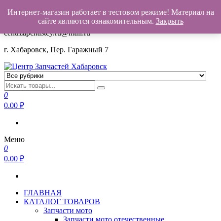
Интернет-магазин работает в тестовом режиме! Материал на
+7(962)503-00-25
сайте являются ознакомительным.
Закрыть
centrzapchastey.ru@mail.ru
г. Хабаровск, Пер. Гаражный 7
Центр Запчастей Хабаровск
Запчасти для авто,
мото,бензопил,велосипедов,снегоходов,бензопил и т.д.
0
Хабаровск
0.00
₽
Меню
0
0.00
₽
ГЛАВНАЯ
КАТАЛОГ ТОВАРОВ
Запчасти мото
Запчасти мото отечественные