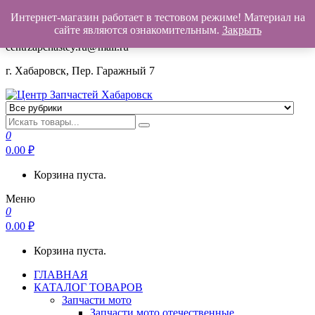
Интернет-магазин работает в тестовом режиме! Материал на
+7(962)503-00-25
сайте являются ознакомительным.
Закрыть
centrzapchastey.ru@mail.ru
г. Хабаровск, Пер. Гаражный 7
Центр Запчастей Хабаровск
Запчасти для авто,
мото,бензопил,велосипедов,снегоходов,бензопил и т.д.
0
Хабаровск
0.00
₽
Корзина пуста.
Меню
0
0.00
₽
Корзина пуста.
ГЛАВНАЯ
КАТАЛОГ ТОВАРОВ
Запчасти мото
Запчасти мото отечественные