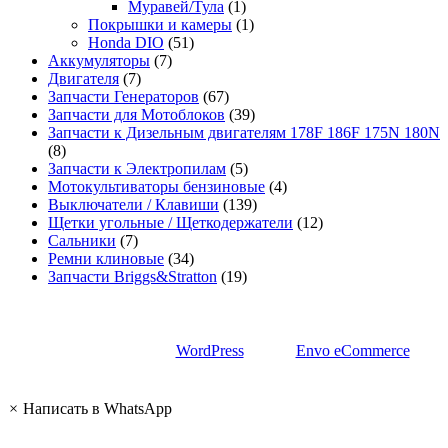
Муравей/Тула
(1)
Покрышки и камеры
(1)
Honda DIO
(51)
Аккумуляторы
(7)
Двигателя
(7)
Запчасти Генераторов
(67)
Запчасти для Мотоблоков
(39)
Запчасти к Дизельным двигателям 178F 186F 175N 180N
(8)
Запчасти к Электропилам
(5)
Мотокультиваторы бензиновые
(4)
Выключатели / Клавиши
(139)
Щетки угольные / Щеткодержатели
(12)
Сальники
(7)
Ремни клиновые
(34)
Запчасти Briggs&Stratton
(19)
Сайт работает на
WordPress
|
Тема:
Envo eCommerce
×
Написать в WhatsApp