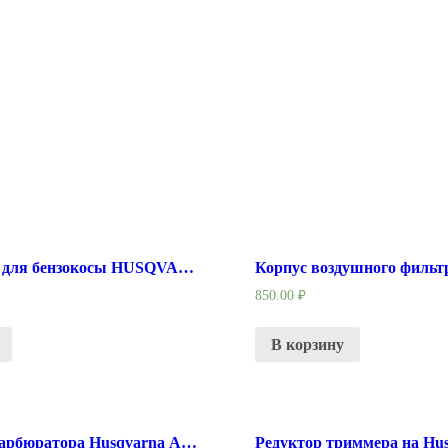
Карбюратор для бензокосы HUSQVARNA 125/128R
850.00
₽
В корзину
Проставка карбюратора Husqvarna Артикул: 5300355-96
Редуктор триммера на Hu