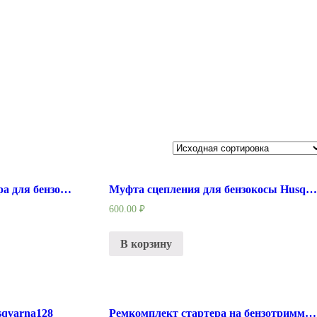
Корпус воздушного фильтра для бензотриммера Husqvarna 125R, 128R, в сборе
Муфта сцепления для бензокосы Husqvarna 128
600.00
₽
В корзину
sqvarna128
Ремкомплект стартера на бензотриммер ( бензокосы ) Husqvarna 128R