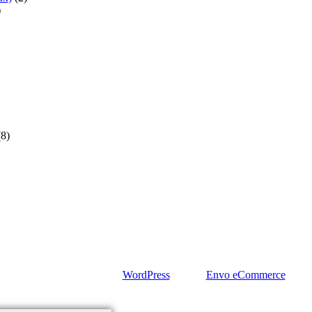
)
(8)
Сайт работает на
WordPress
|
Тема:
Envo eCommerce