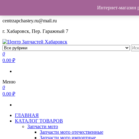
Интернет-магазин 
+7(962)503-00-25
centrzapchastey.ru@mail.ru
г. Хабаровск, Пер. Гаражный 7
Центр Запчастей Хабаровск
Запчасти для авто, мото,бензопил,велосипедов,снегоходов,бенз
0
0.00
₽
Меню
0
0.00
₽
ГЛАВНАЯ
КАТАЛОГ ТОВАРОВ
Запчасти мото
Запчасти мото отечественные
Запчасти мото импортные