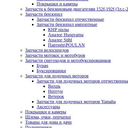
Покрышки и камеры
Запчасти к бензиновым двигателям 152f-192f (3л.с-2
Запчасти бензопил
Запчасти бензопил отечественные
Запчасти бензопил импортные
КНР пилы
Аналог Husqvarna
Аналог Stihl
Партнёр\POULAN
Запчасти велосипедов
Запчасти мотокос и мотобуров
Запчасти снегоходов и мотобуксировщиков
Буран
Буксировщики
Запчасти для лодочных моторов
Запчасти для лодочных моторов отечественн
Вихрь
Нептун
Ветерок
Запчасти для лодочных моторов Yamaha
Аксессуары
Покрышки и камеры
Шлема, очки, перчатки
Товары для дома и дачи
Подшипники