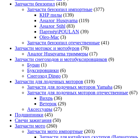
Запчасти бензопил
(418)
Запчасти бензопил импортные
(377)
КНР пилы
(139)
Аналог Husqvarna
(119)
Аналог Stihl
(83)
Партнёр\POULAN
(39)
Oleo-Mac
(3)
Запчасти бензопил отечественные
(41)
Запчасти мотокос и мотобуров
(70)
Аналог Husqvarna триммеры
(17)
Запчасти снегоходов и мотобуксировщиков
(9)
Буран
(1)
Буксировщики
(6)
Снегоход Dingo
(3)
Запчасти для лодочных моторов
(119)
Запчасти для лодочных моторов Yamaha
(26)
Запчасти для лодочных моторов отечественные
(67)
Вихрь
(36)
Ветерок
(29)
Аксессуары
(27)
Подшипники
(45)
Свечи зажигания
(50)
Запчасти мото
(260)
Запчасти мото импортные
(203)
Запчасти для китайских скутеров (Вариаторн