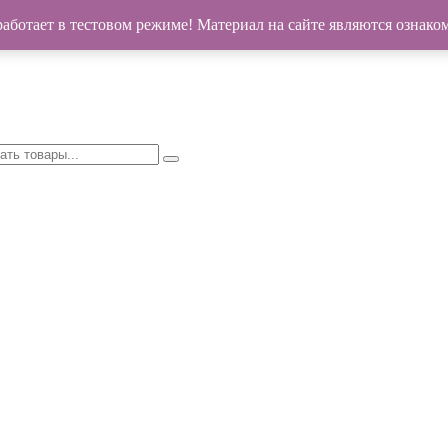
работает в тестовом режиме! Материал на сайте являются ознак
опил и т.д. Хабаровск