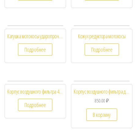
Катушка мотокосы ударопрочная
Кожух редуктора мотокосы
Подробнее
Подробнее
Корпус воздушного фильтра 43/52сс
Корпус воздушного фильтра для бензотриммера Husqvarna 125R, 128R, в сборе
850.00
₽
Подробнее
В корзину