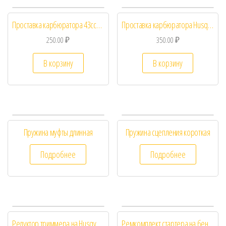
Проставка карбюратора 43сс/52сс
Проставка карбюратора Husqvarna Артикул: 5300355-96
250.00
₽
350.00
₽
В корзину
В корзину
Пружина муфты длинная
Пружина сцепления короткая
Подробнее
Подробнее
Редуктор триммера на Husqvarna128
Ремкомплект стартера на бензотриммер ( бензокосы ) Husqvarna 128R