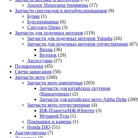
Аналог Husqvarna триммеры
(17)
Запчасти снегоходов и мотобуксировщиков
(9)
Буран
(1)
Буксировщики
(6)
Снегоход Dingo
(3)
Запчасти для лодочных моторов
(119)
Запчасти для лодочных моторов Yamaha
(26)
Запчасти для лодочных моторов отечественные
(67)
Вихрь
(36)
Ветерок
(29)
Аксессуары
(27)
Подшипники
(45)
Свечи зажигания
(50)
Запчасти мото
(260)
Запчасти мото импортные
(203)
Запчасти для китайских скутеров
(Вариаторных)
(2)
Запчасти для китайских мото Alpha Delta
(200
Запчасти мото отечественные
(4)
ИЖ-Планета/ИЖ-Юпитер
(3)
Муравей/Тула
(1)
Покрышки и камеры
(1)
Honda DIO
(51)
Аккумуляторы
(7)