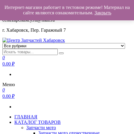
Интернет-магазин работает в тестовом режиме! Материал на
+7(962)503-00-25
сайте являются ознакомительным.
Закрыть
centrzapchastey.ru@mail.ru
г. Хабаровск, Пер. Гаражный 7
Центр Запчастей Хабаровск
Запчасти для авто,
мото,бензопил,велосипедов,снегоходов,бензопил и т.д.
0
Хабаровск
0.00
₽
Меню
0
0.00
₽
ГЛАВНАЯ
КАТАЛОГ ТОВАРОВ
Запчасти мото
Запчасти мото отечественные