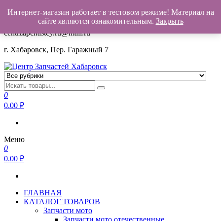
Интернет-магазин работает в тестовом режиме! Материал на
+7(962)503-00-25
сайте являются ознакомительным.
Закрыть
centrzapchastey.ru@mail.ru
г. Хабаровск, Пер. Гаражный 7
Центр Запчастей Хабаровск
Запчасти для авто,
мото,бензопил,велосипедов,снегоходов,бензопил и т.д.
0
Хабаровск
0.00
₽
Меню
0
0.00
₽
ГЛАВНАЯ
КАТАЛОГ ТОВАРОВ
Запчасти мото
Запчасти мото отечественные