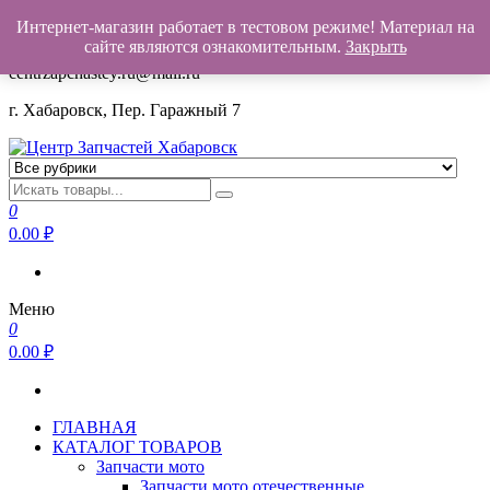
Интернет-магазин работает в тестовом режиме! Материал на
+7(962)503-00-25
сайте являются ознакомительным.
Закрыть
centrzapchastey.ru@mail.ru
г. Хабаровск, Пер. Гаражный 7
Центр Запчастей Хабаровск
Запчасти для авто,
мото,бензопил,велосипедов,снегоходов,бензопил и т.д.
0
Хабаровск
0.00
₽
Меню
0
0.00
₽
ГЛАВНАЯ
КАТАЛОГ ТОВАРОВ
Запчасти мото
Запчасти мото отечественные