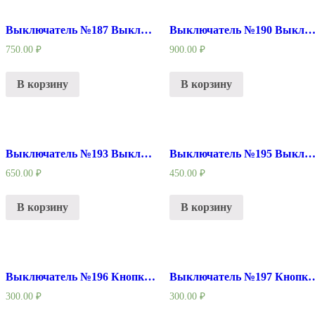
Выключатель №187 Выключатель шуруповерт с радиатором
Выключатель №190 Выключатель подходит для шуруповерта Интерскол 12В, 14В
750.00
₽
900.00
₽
В корзину
В корзину
Выключатель №193 Выключатель УШМ Китай
Выключатель №195 Выключатель Перфоратор лоб
650.00
₽
450.00
₽
В корзину
В корзину
Выключатель №196 Кнопка подходит для Фиолент ПД-3-100 с предвыключением (боковая, опотом осн)
Выключатель №197 Кнопка подходит для Фиолент ПД-3-70 
300.00
₽
300.00
₽