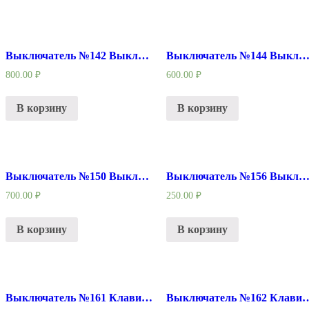
Выключатель №142 Выключатель подходит для перфоратора (BOSCH 2-26)
Выключатель №144 Выключатель подходит для дрели 1305, дрели Colt (К
800.00
₽
600.00
₽
В корзину
В корзину
Выключатель №150 Выключатель подходит для перфоратора Bosch 2-24 с регулятором оборотов
Выключатель №156 Выключатель перфоратор-лобзик (Ки
700.00
₽
250.00
₽
В корзину
В корзину
Выключатель №161 Клавиша-бочонок без фиксатора
Выключатель №162 Клавиша-бочонок 