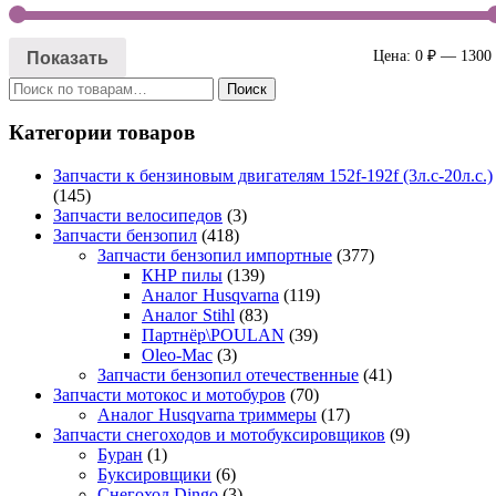
Показать
Цена:
0 ₽
—
1300
Искать:
Поиск
Категории товаров
Запчасти к бензиновым двигателям 152f-192f (3л.с-20л.с.)
(145)
Запчасти велосипедов
(3)
Запчасти бензопил
(418)
Запчасти бензопил импортные
(377)
КНР пилы
(139)
Аналог Husqvarna
(119)
Аналог Stihl
(83)
Партнёр\POULAN
(39)
Oleo-Mac
(3)
Запчасти бензопил отечественные
(41)
Запчасти мотокос и мотобуров
(70)
Аналог Husqvarna триммеры
(17)
Запчасти снегоходов и мотобуксировщиков
(9)
Буран
(1)
Буксировщики
(6)
Снегоход Dingo
(3)