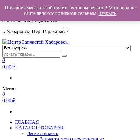
Интернет-магазин работает в тестовом режиме! Материал на
+7(962)503-00-25
сайте являются ознакомительным.
Закрыть
centrzapchastey.ru@mail.ru
г. Хабаровск, Пер. Гаражный 7
Центр Запчастей Хабаровск
Запчасти для авто,
мото,бензопил,велосипедов,снегоходов,бензопил и т.д.
0
Хабаровск
0.00
₽
Меню
0
0.00
₽
ГЛАВНАЯ
КАТАЛОГ ТОВАРОВ
Запчасти мото
Запчасти мото отечественные