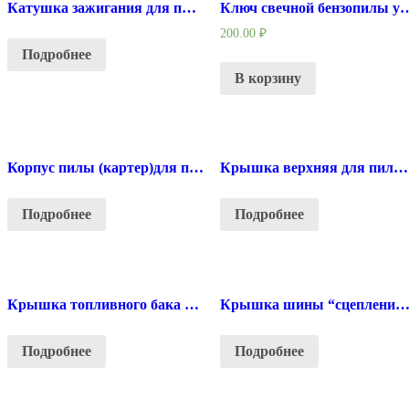
Катушка зажигания для пилы Stihl 240/260/290/310/340/350/380/390/440/640
Ключ свечной бензопилы 
200.00
₽
Подробнее
В корзину
Корпус пилы (картер)для пилы Stihl 180.
Крышка верхняя для пилы Stihl 180.
Подробнее
Подробнее
Крышка топливного бака для пилы Stihl 180
Крышка шины “сцепления”для пилы Stihl 
Подробнее
Подробнее