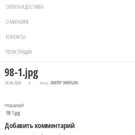
ОПЛАТА И ДОСТАВКА
О МАГАЗИНЕ
КОНТАКТЫ
РЕГИСТРАЦИЯ
98-1.jpg
24.04.2020
Автор:
DMITRY SHMYGUN
0
Навигация по записям
Предыдущая запись
ПРЕДЫДУЩИЙ
98-1.jpg
Добавить комментарий