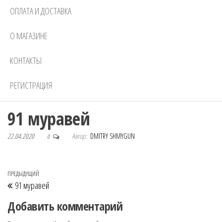
ОПЛАТА И ДОСТАВКА
О МАГАЗИНЕ
КОНТАКТЫ
РЕГИСТРАЦИЯ
91 муравей
22.04.2020
Автор:
DMITRY SHMYGUN
0
Навигация по записям
Предыдущая запись
ПРЕДЫДУЩИЙ
91 муравей
Добавить комментарий