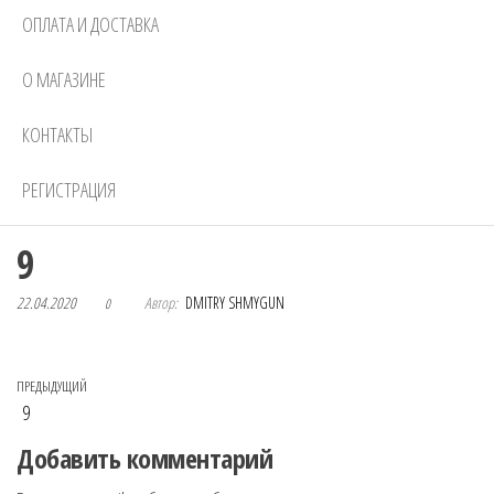
ОПЛАТА И ДОСТАВКА
О МАГАЗИНЕ
КОНТАКТЫ
РЕГИСТРАЦИЯ
9
22.04.2020
Автор:
DMITRY SHMYGUN
0
Навигация по записям
Предыдущая запись
ПРЕДЫДУЩИЙ
9
Добавить комментарий