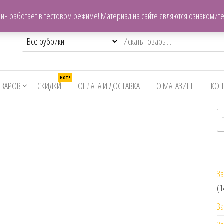
centrzapchastey.ru@mail.ru
ин работает в тестовом режиме! Материал на сайте являются ознакомит
,снегоходов,бензопил
HOT!
ОВАРОВ
СКИДКИ
ОПЛАТА И ДОСТАВКА
О МАГАЗИНЕ
КОН
И
За
(1
За