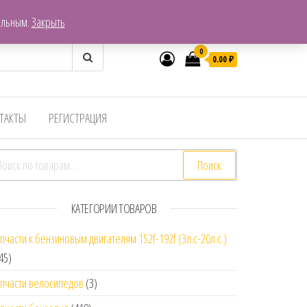
г. Хабаровск, Пер. Гаражный 7
ельным.
Закрыть
0
0.00
₽
ТАКТЫ
РЕГИСТРАЦИЯ
скать:
Поиск
КАТЕГОРИИ ТОВАРОВ
пчасти к бензиновым двигателям 152f-192f (3л.с-20л.с.)
45)
пчасти велосипедов
(3)