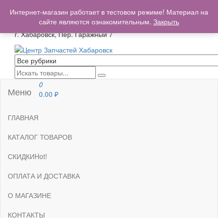
+7(962)503-00-25
Интернет-магазин работает в тестовом режиме! Материал на
centrzapchastey.ru@mail.ru
сайте являются ознакомительным.
Закрыть
г. Хабаровск, Пер. Гаражный 7
Центр Запчастей Хабаровск
Запчасти для авто,
мото,бензопил,велосипедов,снегоходов,бензопил и т.д.
Хабаровск
0
Меню
0.00
₽
ГЛАВНАЯ
КАТАЛОГ ТОВАРОВ
СКИДКИ
Hot!
ОПЛАТА И ДОСТАВКА
О МАГАЗИНЕ
КОНТАКТЫ