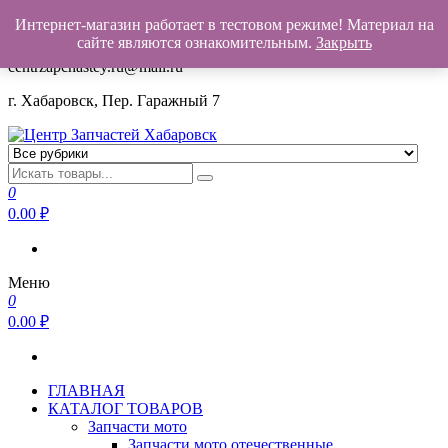
Интернет-магазин работает в тестовом режиме! Материал на
+7(962)503-00-25
сайте являются ознакомительным.
Закрыть
centrzapchastey.ru@mail.ru
г. Хабаровск, Пер. Гаражный 7
Центр Запчастей Хабаровск
Запчасти для авто,
мото,бензопил,велосипедов,снегоходов,бензопил и т.д.
0
Хабаровск
0.00
₽
Меню
0
0.00
₽
ГЛАВНАЯ
КАТАЛОГ ТОВАРОВ
Запчасти мото
Запчасти мото отечественные