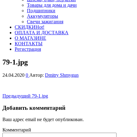
Товары для дома и дачи
Подшипники
Аккумуляторы
Свечи зажигания
СКИДКИ
Hot!
ОПЛАТА И ДОСТАВКА
О МАГАЗИНЕ
КОНТАКТЫ
Регистрация
79-1.jpg
24.04.2020
0
Автор:
Dmitry Shmygun
Навигация
Предыдущая
Предыдущий
79-1.jpg
запись
по
Добавить комментарий
записям
Ваш адрес email не будет опубликован.
Комментарий