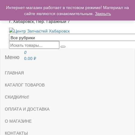
+7(962)503-00-25
Интернет-магазин работает в тестовом режиме! Материал на
centrzapchastey.ru@mail.ru
сайте являются ознакомительным.
Закрыть
г. Хабаровск, Пер. Гаражный 7
Центр Запчастей Хабаровск
Запчасти для авто,
мото,бензопил,велосипедов,снегоходов,бензопил и т.д.
Хабаровск
0
Меню
0.00
₽
ГЛАВНАЯ
КАТАЛОГ ТОВАРОВ
СКИДКИ
Hot!
ОПЛАТА И ДОСТАВКА
О МАГАЗИНЕ
КОНТАКТЫ