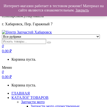
Интернет-магазин работает в тестовом режиме! Материал на
+7(962)503-00-25
сайте являются ознакомительным.
Закрыть
centrzapchastey.ru@mail.ru
г. Хабаровск, Пер. Гаражный 7
Центр Запчастей Хабаровск
Запчасти для авто,
мото,бензопил,велосипедов,снегоходов,бензопил и т.д.
0
Хабаровск
0.00
₽
Корзина пуста.
Меню
0
0.00
₽
Корзина пуста.
ГЛАВНАЯ
КАТАЛОГ ТОВАРОВ
Запчасти мото
Запчасти мото отечественные