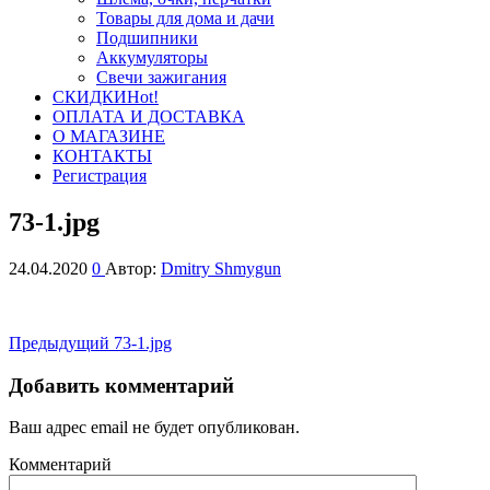
Товары для дома и дачи
Подшипники
Аккумуляторы
Свечи зажигания
СКИДКИ
Hot!
ОПЛАТА И ДОСТАВКА
О МАГАЗИНЕ
КОНТАКТЫ
Регистрация
73-1.jpg
24.04.2020
0
Автор:
Dmitry Shmygun
Навигация
Предыдущая
Предыдущий
73-1.jpg
запись
по
Добавить комментарий
записям
Ваш адрес email не будет опубликован.
Комментарий