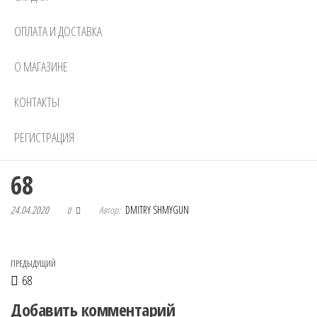
ОПЛАТА И ДОСТАВКА
О МАГАЗИНЕ
КОНТАКТЫ
РЕГИСТРАЦИЯ
68
24.04.2020
Автор:
DMITRY SHMYGUN
0
Навигация по записям
Предыдущая запись
ПРЕДЫДУЩИЙ
68
Добавить комментарий