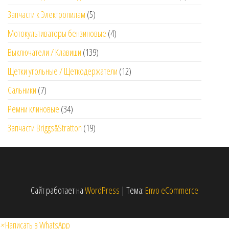
Запчасти к Электропилам
(5)
Мотокультиваторы бензиновые
(4)
Выключатели / Клавиши
(139)
Щетки угольные / Щеткодержатели
(12)
Сальники
(7)
Ремни клиновые
(34)
Запчасти Briggs&Stratton
(19)
Сайт работает на
WordPress
|
Тема:
Envo eCommerce
×
Написать в WhatsApp