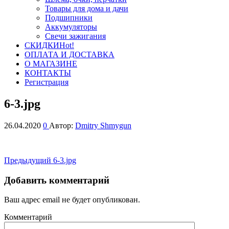
Товары для дома и дачи
Подшипники
Аккумуляторы
Свечи зажигания
СКИДКИ
Hot!
ОПЛАТА И ДОСТАВКА
О МАГАЗИНЕ
КОНТАКТЫ
Регистрация
6-3.jpg
26.04.2020
0
Автор:
Dmitry Shmygun
Навигация
Предыдущая
Предыдущий
6-3.jpg
запись
по
Добавить комментарий
записям
Ваш адрес email не будет опубликован.
Комментарий