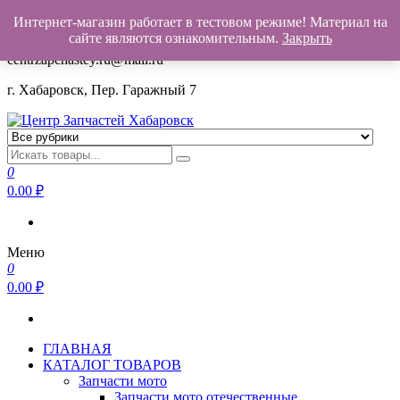
Интернет-магазин работает в тестовом режиме! Материал на
+7(962)503-00-25
сайте являются ознакомительным.
Закрыть
centrzapchastey.ru@mail.ru
г. Хабаровск, Пер. Гаражный 7
Центр Запчастей Хабаровск
Запчасти для авто,
мото,бензопил,велосипедов,снегоходов,бензопил и т.д.
0
Хабаровск
0.00
₽
Меню
0
0.00
₽
ГЛАВНАЯ
КАТАЛОГ ТОВАРОВ
Запчасти мото
Запчасти мото отечественные