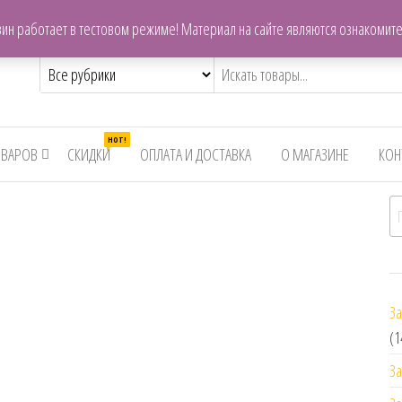
centrzapchastey.ru@mail.ru
ин работает в тестовом режиме! Материал на сайте являются ознакомит
,снегоходов,бензопил
HOT!
ОВАРОВ
СКИДКИ
ОПЛАТА И ДОСТАВКА
О МАГАЗИНЕ
КОН
И
За
(1
За