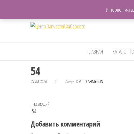
+7(962)503-00-25
Интернет-магаз
Центр
Запчасти для авто,
мото,бензопил,велосипедов
Запчастей
и т.д. Хабаровск
Хабаровск
ГЛАВНАЯ
КАТАЛОГ Т
54
24.04.2020
Автор:
DMITRY SHMYGUN
0
Навигация по записям
Предыдущая запись
ПРЕДЫДУЩИЙ
54
Добавить комментарий