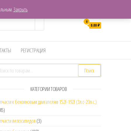
г. Хабаровск, Пер. Гаражный 7
ельным.
Закрыть
0
0.00
₽
ТАКТЫ
РЕГИСТРАЦИЯ
скать:
Поиск
КАТЕГОРИИ ТОВАРОВ
пчасти к бензиновым двигателям 152f-192f (3л.с-20л.с.)
45)
пчасти велосипедов
(3)