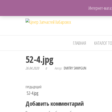
+7(962)503-00-25
Интернет-магаз
Центр
Запчасти для авто,
мото,бензопил,велосипедов
Запчастей
и т.д. Хабаровск
Хабаровск
ГЛАВНАЯ
КАТАЛОГ Т
52-4.jpg
26.04.2020
Автор:
DMITRY SHMYGUN
0
Навигация по записям
Предыдущая запись
ПРЕДЫДУЩИЙ
52-4.jpg
Добавить комментарий