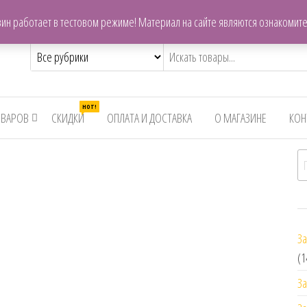
centrzapchastey.ru@mail.ru
ин работает в тестовом режиме! Материал на сайте являются ознакомит
,снегоходов,бензопил
HOT!
ОВАРОВ
СКИДКИ
ОПЛАТА И ДОСТАВКА
О МАГАЗИНЕ
КОН
И
За
(1
За