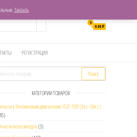
г. Хабаровск, Пер. Гаражный 7
ельным.
Закрыть
0
0.00
₽
ТАКТЫ
РЕГИСТРАЦИЯ
скать:
Поиск
КАТЕГОРИИ ТОВАРОВ
пчасти к бензиновым двигателям 152f-192f (3л.с-20л.с.)
45)
пчасти велосипедов
(3)